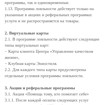
программы, так и единовременные.
1.13. Программа лояльности действует только на
указанные в акциях и реферальных программах
услуги и не распространяется на товары.
2. Виртуальные карты
2.1. В программе лояльности действуют следующие
типы виртуальных карт:
− Карта клиента Центра «Управление качеством
жизни»,
− Клубная карты Эниостиля.
2.2. Для каждого типа карты предусмотрены
отдельные условия программы лояльности.
3. Акции и реферальные программы
3.1. Акция «Помощь тому, кто помогает себе»
3.1.1. После каждой оплаты следующих услуг