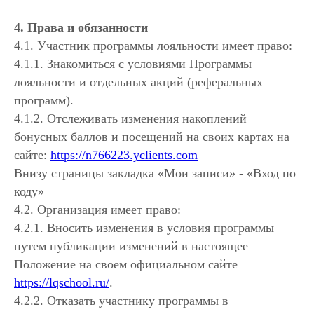
4. Права и обязанности
4.1. Участник программы лояльности имеет право:
4.1.1. Знакомиться с условиями Программы
лояльности и отдельных акций (реферальных
программ).
4.1.2. Отслеживать изменения накоплений
бонусных баллов и посещений на своих картах на
сайте:
https://n766223.yclients.com
Внизу страницы закладка «Мои записи» - «Вход по
коду»
4.2. Организация имеет право:
4.2.1. Вносить изменения в условия программы
путем публикации изменений в настоящее
Положение на своем официальном сайте
https://lqschool.ru/
.
4.2.2. Отказать участнику программы в