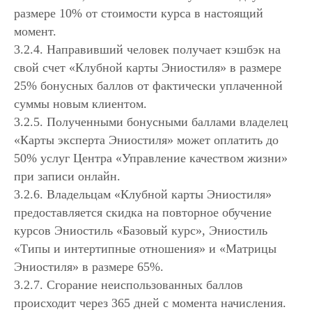
размере 10% от стоимости курса в настоящий
момент.
3.2.4. Направивший человек получает кэшбэк на
свой счет «Клубной карты Эниостиля» в размере
25% бонусных баллов от фактически уплаченной
суммы новым клиентом.
3.2.5. Полученными бонусными баллами владелец
«Карты эксперта Эниостиля» может оплатить до
50% услуг Центра «Управление качеством жизни»
при записи онлайн.
3.2.6. Владельцам «Клубной карты Эниостиля»
предоставляется скидка на повторное обучение
курсов Эниостиль «Базовый курс», Эниостиль
«Типы и интертипные отношения» и «Матрицы
Эниостиля» в размере 65%.
3.2.7. Сгорание неиспользованных баллов
происходит через 365 дней с момента начисления.