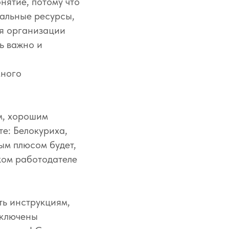
онятие, потому что
иальные ресурсы,
ля организации
ь важно и
много
м, хорошим
е: Белокуриха,
ым плюсом будет,
аком работодателе
ть инструкциям,
включены