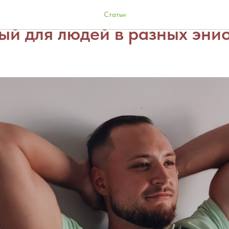
ак отдыхают и какой вид от
Статьи
ый для людей в разных эни