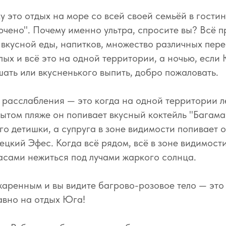
это отдых на море со всей своей семьёй в гостин
чено". Почему именно ультра, спросите вы? Всё 
вкусной еды, напитков, множество различных пер
слых и всё это на одной территории, а ночью, если
шать или вкусненького выпить, добро пожаловать.
 расслабления — это когда на одной территории л
ытом пляже он попивает вкусный коктейль "Багама
го детишки, а супруга в зоне видимости попивает 
ецкий Эфес. Когда всё рядом, всё в зоне видимост
асами нежиться под лучами жаркого солнца.
 жаренным и вы видите багрово-розовое тело — это
авно на отдых Юга!