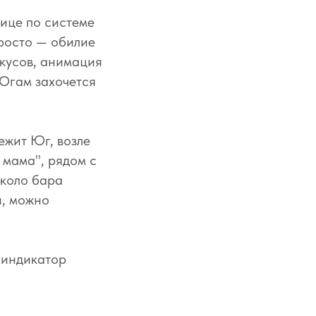
ице по системе
просто — обилие
екусов, анимация
 Югам захочется
ежит Юг, возле
 мама", рядом с
около бара
и, можно
 индикатор