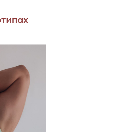
дыха
отипах