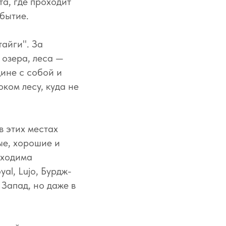
та, где проходит
бытие.
тайги". За
 озера, леса —
ине с собой и
ком лесу, куда не
в этих местах
ые, хорошие и
бходима
al, Lujo, Бурдж-
 Запад, но даже в