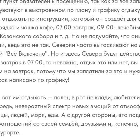
т пункт обязателен к посещению, так как за всё за
увствуют в выстроенном по плану и графику отдыху,
м отдыхать по инструкции, который он создаёт для 
арядка и чашка кофе, 07:00 завтрак, 09:00- лечебн
Казанского собора и т. д. Но не подумайте, что он
и, ведь это не так. Северян часто вытаскивают на
 "Всё Включено". Но и здесь Севера будут действ
завтрак в 07:00, то неважно, отдых это или нет, вы 
м на завтрак, потому что мы заплатили за это и ну
как написано по графику!
 вот им отдыхать — палец в рот не клади, любител
ередь, невероятный спектр новых эмоций от атмос
цы, людей, моря, еды. А с другой стороны, это по
отношений со своей семьёй, друзьями и, конечно
курорте.