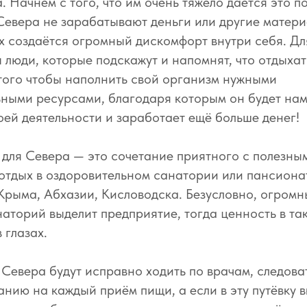
 Начнём с того, что им очень тяжело даётся это п
Севера не зарабатывают деньги или другие матер
них создаётся огромный дискомфорт внутри себя. Д
 люди, которые подскажут и напомнят, что отдыхат
того чтобы наполнить свой организм нужными
ными ресурсами, благодаря которым он будет на
оей деятельности и заработает ещё больше денег!
для Севера — это сочетание приятного с полезны
отдых в оздоровительном санатории или пансионат
Крыма, Абхазии, Кисловодска. Безусловно, огромн
анаторий выделит предприятие, тогда ценность в т
 глазах.
Севера будут исправно ходить по врачам, следова
анию на каждый приём пищи, а если в эту путёвку 