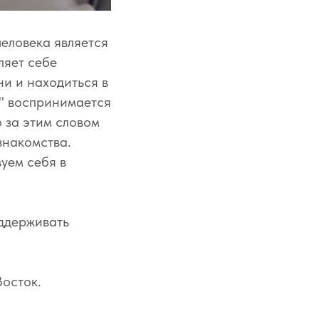
еловека является
ляет себе
ни и находиться в
х" воспринимается
 за этим словом
знакомства.
вуем себя в
оддерживать
Восток.