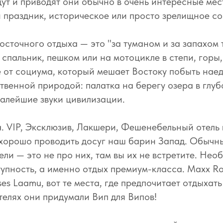
дут и приводят они обычно в очень интересные мес
 праздник, историческое или просто зрелищное со
осточного отдыха — это "за туманом и за запахом 
 спальник, пешком или на мотоцикле в степи, горы,
 от социума, который мешает Востоку побыть наед
венной природой: палатка на берегу озера в глубо
алейшие звуки цивилизации.
. VIP, Эксклюзив, Лакшери, Фешенебельный отель 
 хорошо проводить досуг наш барин Запад. Обычн
ели — это не про них, там вы их не встретите. Нео
упность, а именно отдых премиум-класса. Maxx Roy
ses Laamu, вот те места, где предпочитает отдыхать
телях они придумали Вип для Випов!