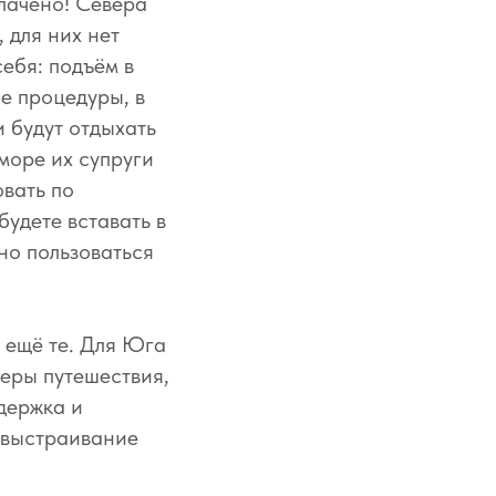
плачено! Севера
 для них нет
себя: подъём в
ые процедуры, в
и будут отдыхать
 море их супруги
овать по
будете вставать в
жно пользоваться
и ещё те. Для Юга
феры путешествия,
ддержка и
, выстраивание