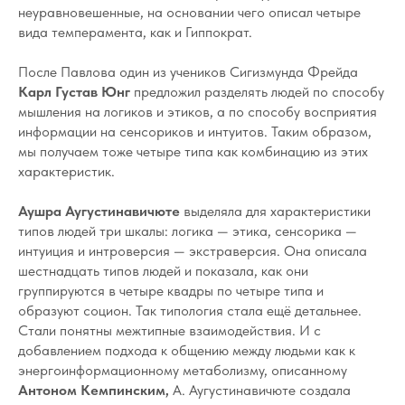
неуравновешенные, на основании чего описал четыре
вида темперамента, как и Гиппократ.
После Павлова один из учеников Сигизмунда Фрейда
Карл Густав Юнг
предложил разделять людей по способу
мышления на логиков и этиков, а по способу восприятия
информации на сенсориков и интуитов. Таким образом,
мы получаем тоже четыре типа как комбинацию из этих
характеристик.
Аушра Аугустинавичюте
выделяла для характеристики
типов людей три шкалы: логика — этика, сенсорика —
интуиция и интроверсия — экстраверсия. Она описала
шестнадцать типов людей и показала, как они
группируются в четыре квадры по четыре типа и
образуют социон. Так типология стала ещё детальнее.
Стали понятны межтипные взаимодействия. И с
добавлением подхода к общению между людьми как к
энергоинформационному метаболизму, описанному
Антоном Кемпинским,
А. Аугустинавичюте создала