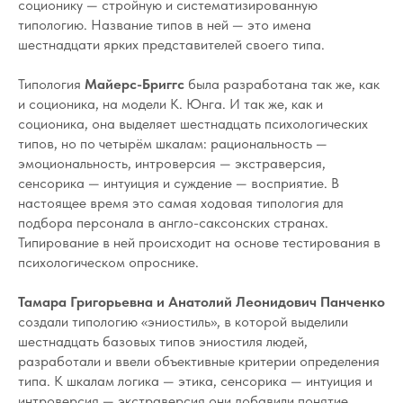
соционику — стройную и систематизированную
типологию. Название типов в ней — это имена
шестнадцати ярких представителей своего типа.
Типология
Майерс-Бриггс
была разработана так же, как
и соционика, на модели К. Юнга. И так же, как и
соционика, она выделяет шестнадцать психологических
типов, но по четырём шкалам: рациональность —
эмоциональность, интроверсия — экстраверсия,
сенсорика — интуиция и суждение — восприятие. В
настоящее время это самая ходовая типология для
подбора персонала в англо-саксонских странах.
Типирование в ней происходит на основе тестирования в
психологическом опроснике.
Тамара Григорьевна и Анатолий Леонидович Панченко
создали типологию «эниостиль», в которой выделили
шестнадцать базовых типов эниостиля людей,
разработали и ввели объективные критерии определения
типа. К шкалам логика — этика, сенсорика — интуиция и
интроверсия — экстраверсия они добавили понятие